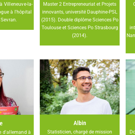
à Villeneuve-la-
Master 2 Entrepreneuriat et Projets
gue à l'hôpital
innovants, université Dauphine-PSL
 Sevran.
(2015). Double diplôme Sciences Po
Toulouse et Sciences Po Strasbourg
in
(2014).
Nan
Albin
e
Do
Statisticien, chargé de mission
e d'allemand à