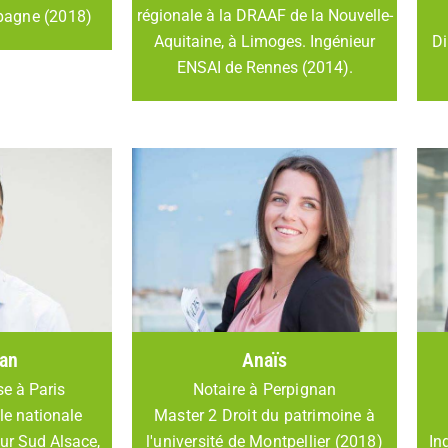
régionale à la DRAAF de la Nouvelle-
pagne (2018)
Di
Aquitaine, à Limoges. Ingénieur
ENSAI de Rennes (2014).
an
Anaïs
se à Paris
Notaire à Perpignan
le nationale
Master 2 Droit du patrimoine à
In
eur Sud Alsace,
l'université de Montpellier (2018)