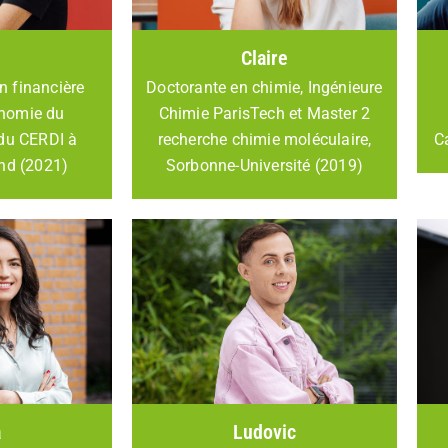
Claire
n financière
Doctorante en chimie, Ingénieure
nomie du
Chimie ParisTech et Master 2
du CERDI à
recherche chimie moléculaire,
C
nd (2021)
Sorbonne-Université (2019)
a
Ludovic