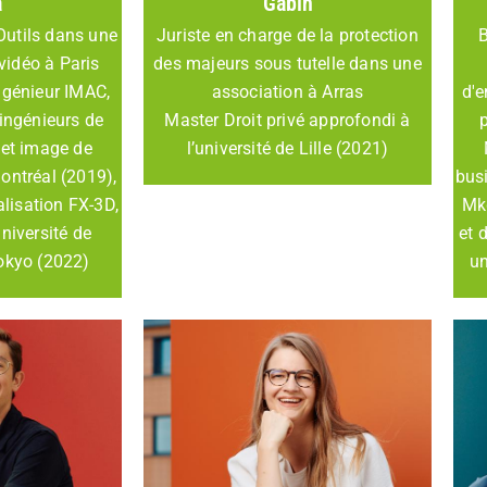
a
Gabin
Outils dans une
Juriste en charge de la protection
B
 vidéo à Paris
des majeurs sous tutelle dans une
ngénieur IMAC,
association à Arras
d'e
'ingénieurs de
Master Droit privé approfondi à
 et image de
l’université de Lille (2021)
ontréal (2019),
bus
lisation FX-3D,
Mkg
université de
et 
okyo (2022)
un