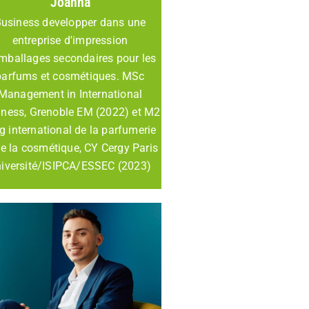
Joanna
usiness developper dans une
entreprise d'impression
mballages secondaires pour les
parfums et cosmétiques. MSc
Management in International
iness, Grenoble EM (2022) et M2
 international de la parfumerie
de la cosmétique, CY Cergy Paris
iversité/ISIPCA/ESSEC (2023)