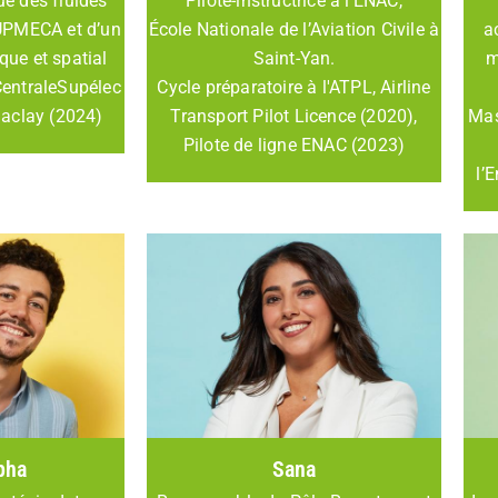
e des fluides
Pilote-instructrice à l’ENAC,
UPMECA et d’un
École Nationale de l’Aviation Civile à
a
que et spatial
Saint-Yan.
m
CentraleSupélec
Cycle préparatoire à l'ATPL, Airline
-Saclay (2024)
Transport Pilot Licence (2020),
Mas
Pilote de ligne ENAC (2023)
l’
pha
Sana