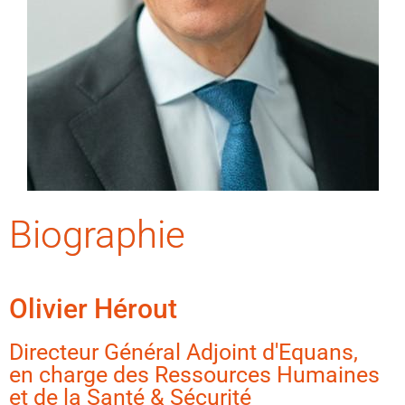
Biographie
Olivier Hérout
Directeur Général Adjoint d'Equans,
en charge des Ressources Humaines
et de la Santé & Sécurité