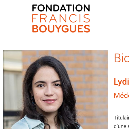
Fondation Francis Bouyg
Bi
Lyd
Méde
Titula
d’une 