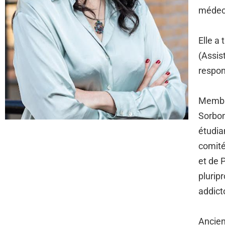
médeci
Elle a
(Assis
respon
Membre
Sorbon
étudia
comité
et de 
plurip
addict
Ancien