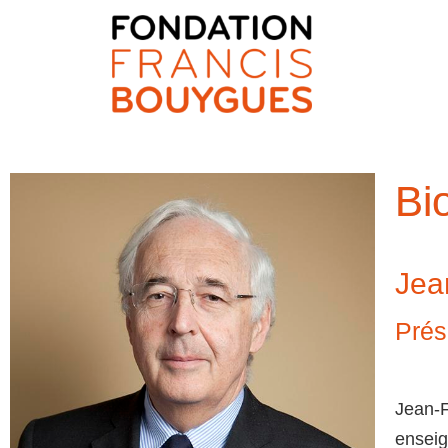
Fondation Francis Bouyg
Bi
Jea
Prés
Jean-F
enseig