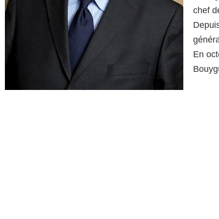
chef d
Depuis
généra
En oct
Bouyg